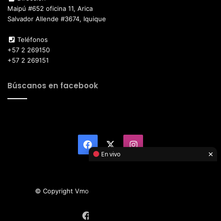
Maipú #652 oficina 11, Arica
Salvador Allende #3674, Iquique
Teléfonos
+57 2 269150
+57 2 269151
Búscanos en facebook
Facebook
X
Instagram
×
En vivo
© Copyright Vmotor TI 2026, All Rights Reserved
Facebook
X
Instagram