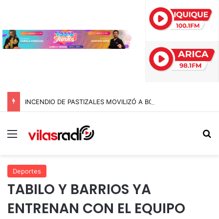
INCENDIO DE PASTIZALES MOVILIZÓ A BOMBEROS EN TARAPACÁ JUSTO AL TERMINAR LA VÍSPERA DE SAN LORENZO
Menú
B
Deportes
TABILO Y BARRIOS YA
ENTRENAN CON EL EQUIPO