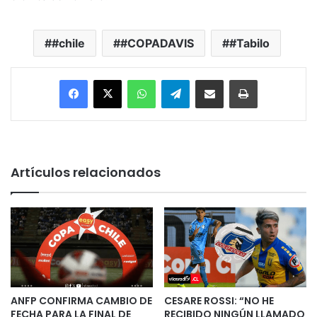
#chile
#COPADAVIS
#Tabilo
Facebook
X
WhatsApp
Telegram
Enviar vía email
Imprimir
Artículos relacionados
ANFP CONFIRMA CAMBIO DE
CESARE ROSSI: “NO HE
FECHA PARA LA FINAL DE
RECIBIDO NINGÚN LLAMADO