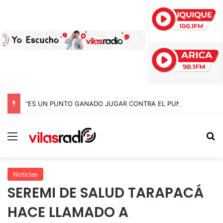
“ES UN PUNTO GANADO JUGAR CONTRA EL PUNTERO” HERNÁN PEÑA TRAS EL EMPATE CON COBRELOA
Menú
B
Noticias
SEREMI DE SALUD TARAPACÁ
HACE LLAMADO A