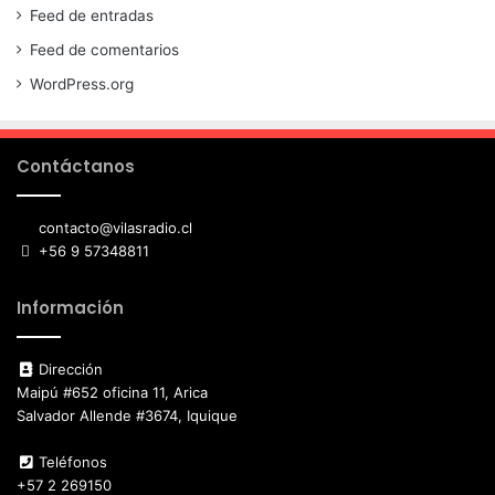
Feed de entradas
Feed de comentarios
WordPress.org
Contáctanos
contacto@vilasradio.cl
+56 9 57348811
Información
Dirección
Maipú #652 oficina 11, Arica
Salvador Allende #3674, Iquique
Teléfonos
+57 2 269150