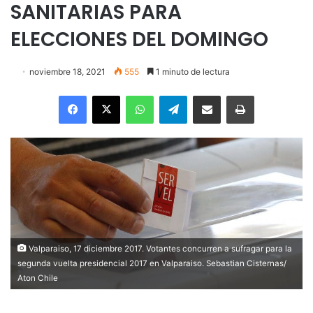
SANITARIAS PARA
ELECCIONES DEL DOMINGO
noviembre 18, 2021
555
1 minuto de lectura
Facebook
X
WhatsApp
Telegram
Enviar vía email
Imprimir
Valparaiso, 17 diciembre 2017. Votantes concurren a sufragar para la
segunda vuelta presidencial 2017 en Valparaiso. Sebastian Cisternas/
Aton Chile