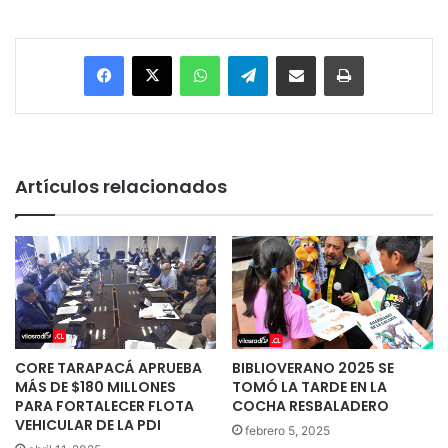
Facebook
X
WhatsApp
Telegram
Enviar vía email
Imprimir
Artículos relacionados
CORE TARAPACÁ APRUEBA
BIBLIOVERANO 2025 SE
MÁS DE $180 MILLONES
TOMÓ LA TARDE EN LA
PARA FORTALECER FLOTA
COCHA RESBALADERO
VEHICULAR DE LA PDI
febrero 5, 2025