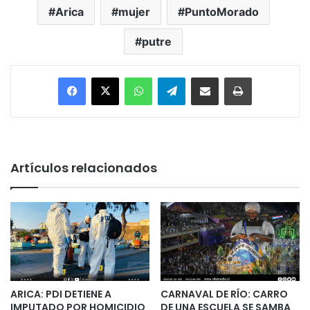
Arica
mujer
PuntoMorado
putre
Facebook
X
WhatsApp
Telegram
Enviar vía email
Imprimir
Artículos relacionados
ARICA: PDI DETIENE A
CARNAVAL DE RÍO: CARRO
IMPUTADO POR HOMICIDIO
DE UNA ESCUELA SE SAMBA