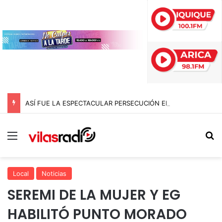
ASÍ FUE LA ESPECTACULAR PERSECUCIÓN EN IQUIQUE QUE TERMINÓ CON UN AUTO INCENDIADO TRAS CHOCAR CONTRA LA ROTONDA CHIPANA
Menú
B
Local
Noticias
SEREMI DE LA MUJER Y EG
HABILITÓ PUNTO MORADO