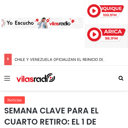
CHILE Y VENEZUELA OFICIALIZAN EL REINICIO DE RELACIONES CONSULARES Y AVANZAN HACIA LA NORMALIZACIÓN DE VÍNCULOS BILATERALES
Menú
B
Noticias
SEMANA CLAVE PARA EL
CUARTO RETIRO: EL 1 DE