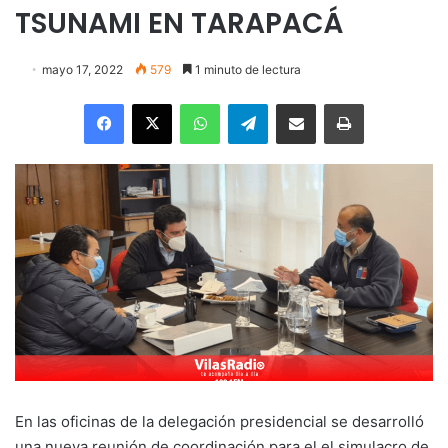
TSUNAMI EN TARAPACÁ
mayo 17, 2022
579
1 minuto de lectura
Facebook
X
WhatsApp
Telegram
Enviar vía email
Imprimir
En las oficinas de la delegación presidencial se desarrolló
una nueva reunión de coordinación para el el simulacro de