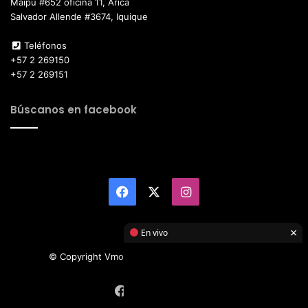
Maipú #652 oficina 11, Arica
Salvador Allende #3674, Iquique
Teléfonos
+57 2 269150
+57 2 269151
Búscanos en facebook
Facebook
X
Instagram
×
En vivo
© Copyright Vmotor TI 2026, All Rights Reserved
Facebook
X
Instagram