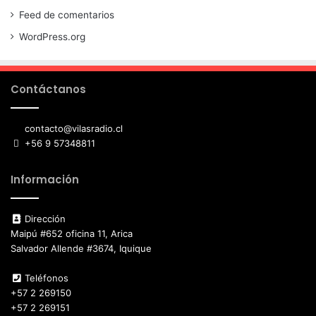
Feed de comentarios
WordPress.org
Contáctanos
contacto@vilasradio.cl
+56 9 57348811
Información
Dirección
Maipú #652 oficina 11, Arica
Salvador Allende #3674, Iquique
Teléfonos
+57 2 269150
+57 2 269151