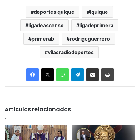
deportesiquique
Iquique
ligadeascenso
ligadeprimera
primerab
rodrigoguerrero
vilasradiodeportes
Facebook
X
WhatsApp
Telegram
Enviar vía email
Imprimir
Artículos relacionados