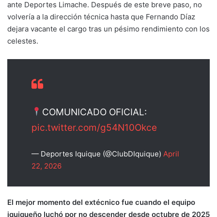
ante Deportes Limache. Después de este breve paso, no
volvería a la dirección técnica hasta que Fernando Díaz
dejara vacante el cargo tras un pésimo rendimiento con los
celestes.
COMUNICADO OFICIAL:
pic.twitter.com/g54N10Okce
— Deportes Iquique (@ClubDIquique)
April
22, 2026
El mejor momento del extécnico fue cuando el equipo
iquiqueño luchó por no descender desde octubre de 2025