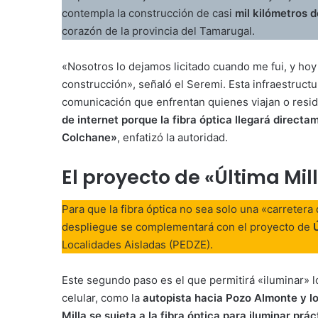
contempla la construcción de casi
mil kilómetros d
corazón de la provincia del Tamarugal
.
«Nosotros lo dejamos licitado cuando me fui, y ho
construcción», señaló el Seremi
. Esta infraestruct
comunicación que enfrentan quienes viajan o resid
de internet porque la fibra óptica llegará directa
Colchane»
, enfatizó la autoridad
.
El proyecto de «Última Mil
Para que la fibra óptica no sea solo una «carretera
despliegue se complementará con el proyecto de
Localidades Aisladas (PEDZE)
.
Este segundo paso es el que permitirá «iluminar» l
celular, como la
autopista hacia Pozo Almonte y l
Milla se sujeta a la fibra óptica para iluminar pr