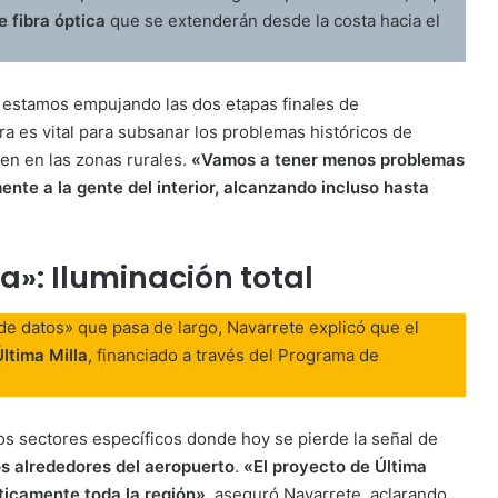
e fibra óptica
que se extenderán desde la costa hacia el
y estamos empujando las dos etapas finales de
ura es vital para subsanar los problemas históricos de
en en las zonas rurales.
«Vamos a tener menos problemas
mente a la gente del interior, alcanzando incluso hasta
la»: Iluminación total
 de datos» que pasa de largo, Navarrete explicó que el
Última Milla
, financiado a través del Programa de
os sectores específicos donde hoy se pierde la señal de
os alrededores del aeropuerto
.
«El proyecto de Última
ácticamente toda la región»
, aseguró Navarrete, aclarando