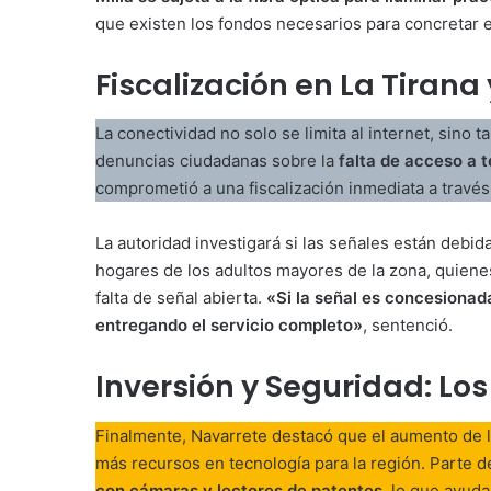
que existen los fondos necesarios para concretar 
Fiscalización en La Tirana 
La conectividad no solo se limita al internet, sino 
denuncias ciudadanas sobre la
falta de acceso a t
comprometió a una fiscalización inmediata a través
La autoridad investigará si las señales están debi
hogares de los adultos mayores de la zona, quienes
falta de señal abierta
.
«Si la señal es concesionada
entregando el servicio completo»
, sentenció
.
Inversión y Seguridad: Lo
Finalmente, Navarrete destacó que el aumento de 
más recursos en tecnología para la región
. Parte 
con cámaras y lectores de patentes
, lo que ayuda