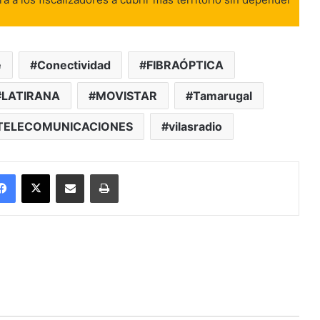
e
Conectividad
FIBRAÓPTICA
LATIRANA
MOVISTAR
Tamarugal
TELECOMUNICACIONES
vilasradio
Facebook
X
Enviar vía email
Imprimir