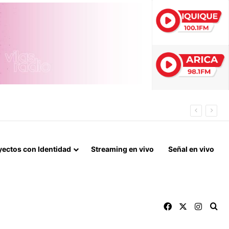
ES EN COLCHANE
yectos con Identidad
Streaming en vivo
Señal en vivo
Facebook
X
Instag
Bu