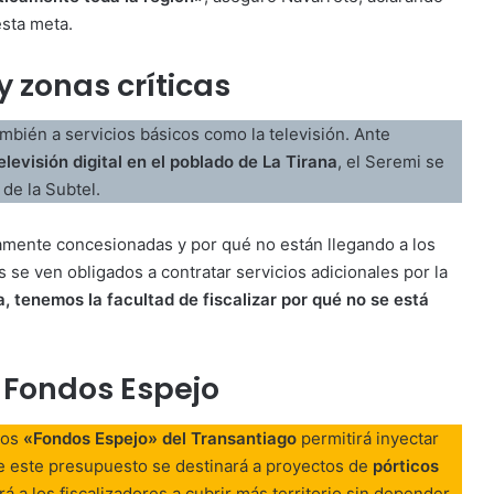
esta meta
.
y zonas críticas
también a servicios básicos como la televisión. Ante
elevisión digital en el poblado de La Tirana
, el Seremi se
 de la Subtel
.
damente concesionadas y por qué no están llegando a los
 se ven obligados a contratar servicios adicionales por la
, tenemos la facultad de fiscalizar por qué no se está
s Fondos Espejo
los
«Fondos Espejo» del Transantiago
permitirá inyectar
de este presupuesto se destinará a proyectos de
pórticos
rá a los fiscalizadores a cubrir más territorio sin depender