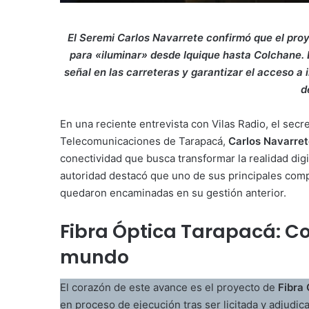
El Seremi Carlos Navarrete confirmó que el proy
para «iluminar» desde Iquique hasta Colchane. 
señal en las carreteras y garantizar el acceso a 
d
En una reciente entrevista con Vilas Radio, el secr
Telecomunicaciones de Tarapacá,
Carlos Navarre
conectividad que busca transformar la realidad digi
autoridad destacó que uno de sus principales comp
quedaron encaminadas en su gestión anterior
.
Fibra Óptica Tarapacá: Co
mundo
El corazón de este avance es el proyecto de
Fibra
en proceso de ejecución tras ser licitada y adjudi