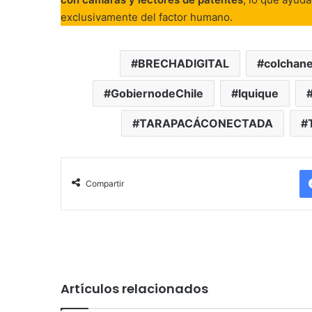
exclusivamente del factor humano
.
BRECHADIGITAL
colchan
GobiernodeChile
Iquique
TARAPACÁCONECTADA
Compartir
Artículos relacionados