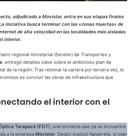
ecto, adjudicado a Movistar, entra en sus etapas finales
La iniciativa busca terminar con las «zonas muertas» de
internet de alta velocidad en las localidades más aisladas
el interior.
etario regional ministerial (Seremi) de Transportes y
te
, entregó detalles clave sobre el ambicioso plan de
tal de la región
. Tras retomar la cartera por tercera vez, la
romisos es concluir las obras de infraestructura que
nectando el interior con el
 Óptica Tarapacá (FOT)
, una iniciativa que ya se encuentra
cada a la empresa
Movistar
. Según explicó Navarrete, el plan