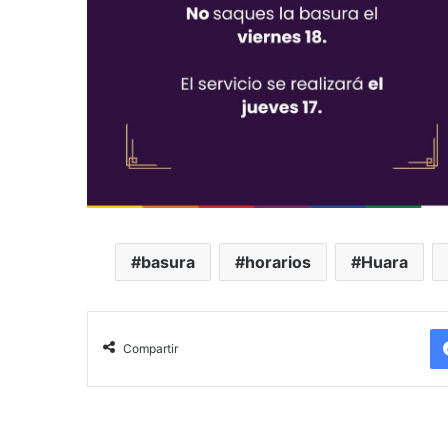
basura
horarios
Huara
Compartir