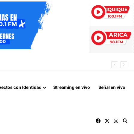
RA EL DOMINGO
yectos con Identidad
Streaming en vivo
Señal en vivo
Facebook
X
Instag
Bu