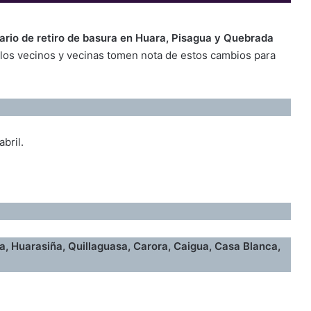
rario de retiro de basura en Huara, Pisagua y Quebrada
los vecinos y vecinas tomen nota de estos cambios para
bril.
a, Huarasiña, Quillaguasa, Carora, Caigua, Casa Blanca,