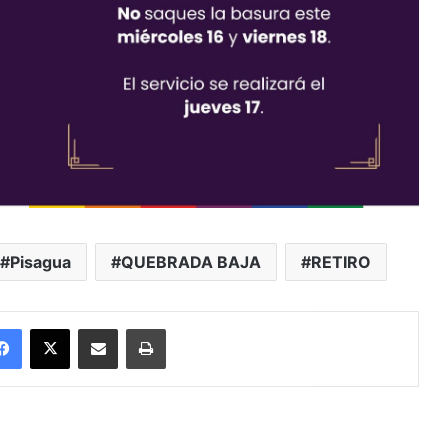
Pisagua
QUEBRADA BAJA
RETIRO
Facebook
X
Enviar vía email
Imprimir