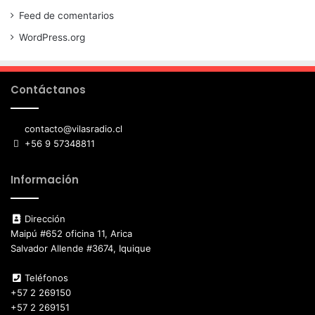
Feed de comentarios
WordPress.org
Contáctanos
contacto@vilasradio.cl
+56 9 57348811
Información
Dirección
Maipú #652 oficina 11, Arica
Salvador Allende #3674, Iquique
Teléfonos
+57 2 269150
+57 2 269151