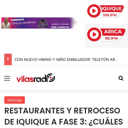
CON NUEVO HIMNO Y NIÑO EMBAJADOR: TELETÓN ARRANCA SU CAMPAÑA 2026 CON LA META DE SUPERAR LOS $44 MIL MILLONES
Menú
B
Noticias
RESTAURANTES Y RETROCESO
DE IQUIQUE A FASE 3: ¿CUÁLES