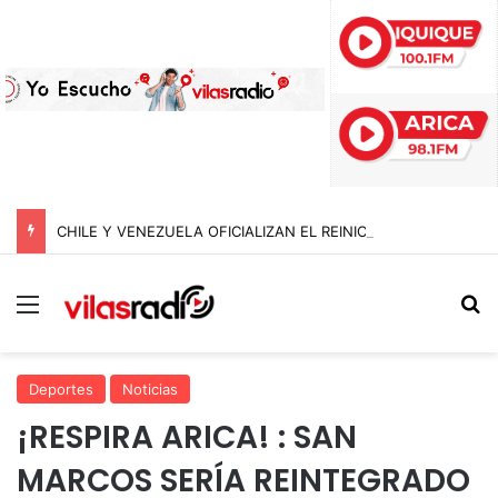
CHILE Y VENEZUELA OFICIALIZAN EL REINICIO DE RELACIONES CONSULARES Y AVANZAN HACIA LA NORMALIZACIÓN DE VÍNCULOS BILATERALES
Menú
B
Deportes
Noticias
¡RESPIRA ARICA! : SAN
MARCOS SERÍA REINTEGRADO