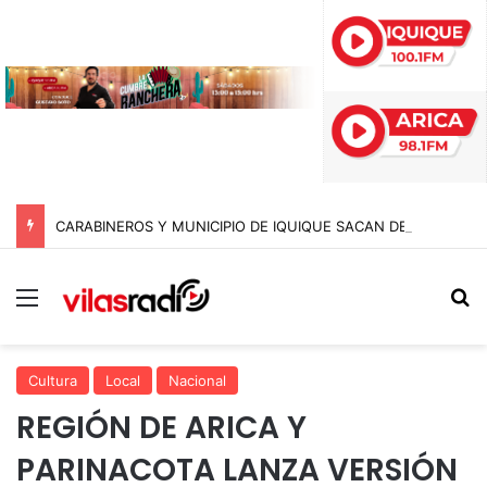
CARABINEROS Y MUNICIPIO DE IQUIQUE SACAN DE CIRCULACIÓN 10 MOTOCICLETAS Y DETIENEN A SEIS SUJETOS EN FISCALIZACIÓN NOCTURNA
Menú
B
Cultura
Local
Nacional
REGIÓN DE ARICA Y
PARINACOTA LANZA VERSIÓN