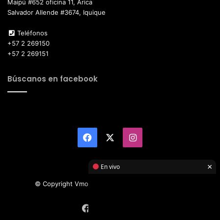
Maipú #652 oficina 11, Arica
Salvador Allende #3674, Iquique
Teléfonos
+57 2 269150
+57 2 269151
Búscanos en facebook
Facebook
X
Instagram
×
En vivo
© Copyright Vmotor TI 2026, All Rights Reserved
Facebook
X
Instagram