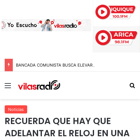
BANCADA COMUNISTA BUSCA ELEVAR A TRES AÑOS DE CÁRCEL LAS PENAS A POLICÍAS POR APREMIOS ILEGÍTIMOS EN MODIFICACIÓN A LA LEY NAIN-RETAMAL
Menú
B
Noticias
RECUERDA QUE HAY QUE
ADELANTAR EL RELOJ EN UNA