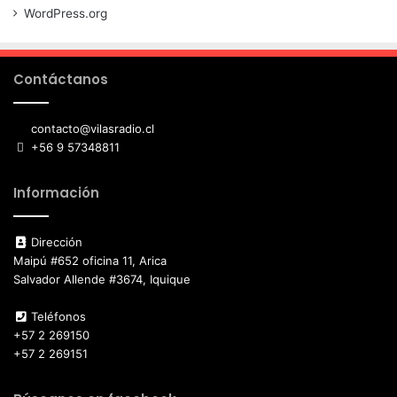
WordPress.org
Contáctanos
contacto@vilasradio.cl
+56 9 57348811
Información
Dirección
Maipú #652 oficina 11, Arica
Salvador Allende #3674, Iquique
Teléfonos
+57 2 269150
+57 2 269151