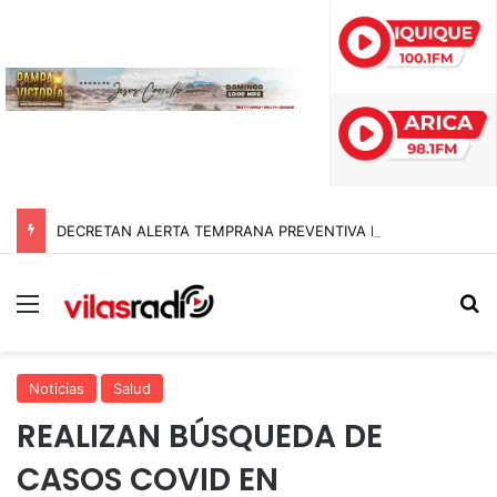
DECRETAN ALERTA TEMPRANA PREVENTIVA EN TARAPACÁ POR NEVADAS, LLUVIAS Y TORMENTAS ELÉCTRICAS
Menú
B
Noticias
Salud
REALIZAN BÚSQUEDA DE
CASOS COVID EN