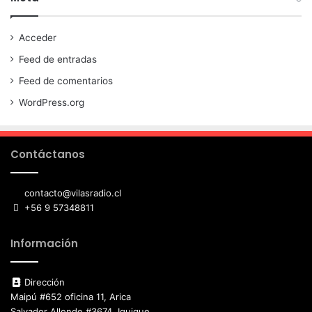
Acceder
Feed de entradas
Feed de comentarios
WordPress.org
Contáctanos
contacto@vilasradio.cl
+56 9 57348811
Información
Dirección
Maipú #652 oficina 11, Arica
Salvador Allende #3674, Iquique