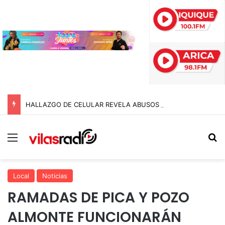
HALLAZGO DE CELULAR REVELA ABUSOS CONTRA MENOR Y TERMINA CON PROFESOR EN PRISIÓN PREVENTIVA
Menú
B
Local
Noticias
RAMADAS DE PICA Y POZO
ALMONTE FUNCIONARÁN