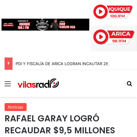
PDI Y FISCALÍA DE ARICA LOGRAN INCAUTAR 28 KILOS DE MARIHUANA OCULTOS EN UN CAMIÓN DE ALTO TONELAJE EN CHUNGARÁ
Menú
B
Noticias
RAFAEL GARAY LOGRÓ
RECAUDAR $9,5 MILLONES