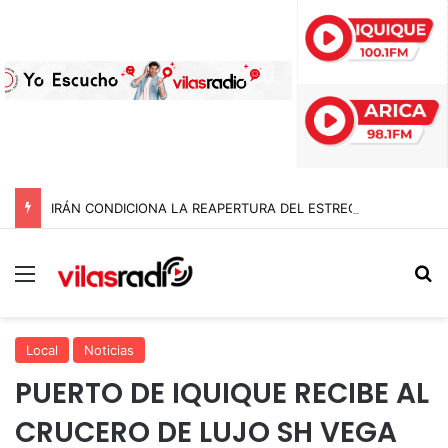
IRÁN CONDICIONA LA REAPERTURA DEL ESTRECHO DE ORMUZ Y EXIGE A ESTADOS UNIDOS EL FIN DEL BLOQUEO Y REPARACIONES DE GUERRA
Menú
B
Local
Noticias
PUERTO DE IQUIQUE RECIBE AL
CRUCERO DE LUJO SH VEGA