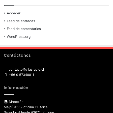
Acceder
Feed de entradas
Feed de comentarios
WordPress.org
Contáctanos
contacto@vilasradio.cl
+56 9 57348811
Información
Dirección
Maipú #652 oficina 11, Arica
Salvador Allende #3674, Iquique