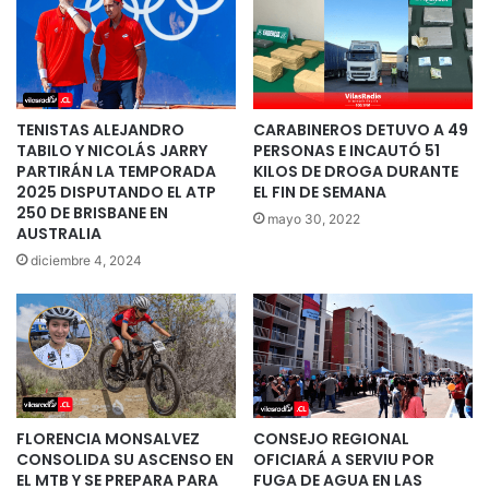
TENISTAS ALEJANDRO
CARABINEROS DETUVO A 49
TABILO Y NICOLÁS JARRY
PERSONAS E INCAUTÓ 51
PARTIRÁN LA TEMPORADA
KILOS DE DROGA DURANTE
2025 DISPUTANDO EL ATP
EL FIN DE SEMANA
250 DE BRISBANE EN
mayo 30, 2022
AUSTRALIA
diciembre 4, 2024
FLORENCIA MONSALVEZ
CONSEJO REGIONAL
CONSOLIDA SU ASCENSO EN
OFICIARÁ A SERVIU POR
EL MTB Y SE PREPARA PARA
FUGA DE AGUA EN LAS