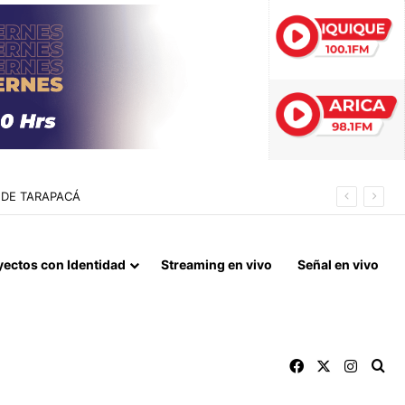
EDOR BIOCEÁNICO
yectos con Identidad
Streaming en vivo
Señal en vivo
Facebook
X
Instag
Bu