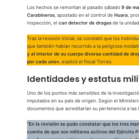
Los hechos se remontan al pasado sábado
9 de m
Carabineros
, apostado en el control de
Huara
, pro
inspección, el
can detector de drogas
de la unidad 
Tras la revisión inicial, se constató que los indiv
que también habían recurrido a la peligrosa modal
y al interior de su cuerpo diversa cantidad de dr
por cada uno»
, explicó el fiscal Torres.
Identidades y estatus mili
Uno de los puntos más sensibles de la investigaci
imputados en su país de origen. Según el Ministeri
documentos que acreditarían su pertenencia a las 
“En la revisión se pudo constatar que los tres man
cuenta de que son militares activos del Ejército 