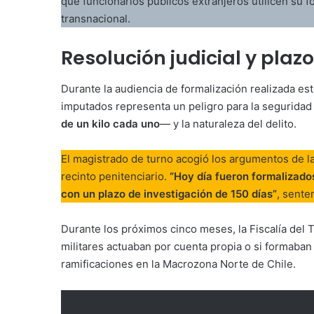
que funcionarios públicos extranjeros utilicen su 
transnacional.
Resolución judicial y plaz
Durante la audiencia de formalización realizada est
imputados representa un peligro para la seguridad
de un kilo cada uno
— y la naturaleza del delito.
El magistrado de turno acogió los argumentos de la 
recinto penitenciario.
“Hoy día fueron formalizados
con un plazo de investigación de 150 días”
, senten
Durante los próximos cinco meses, la Fiscalía del T
militares actuaban por cuenta propia o si formaba
ramificaciones en la Macrozona Norte de Chile.