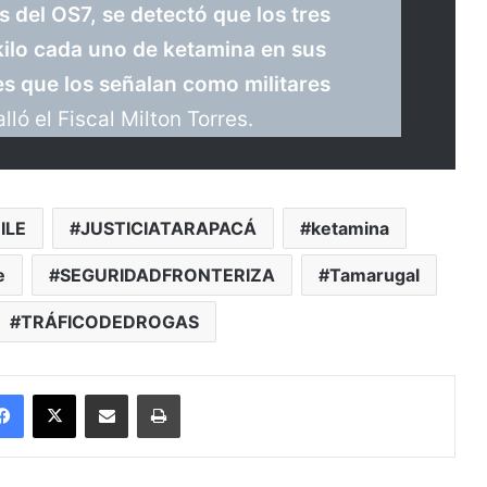
s del OS7, se detectó que los tres
ilo cada uno de ketamina en sus
es que los señalan como militares
alló el Fiscal Milton Torres.
ILE
JUSTICIATARAPACÁ
ketamina
e
SEGURIDADFRONTERIZA
Tamarugal
TRÁFICODEDROGAS
Facebook
X
Enviar vía email
Imprimir