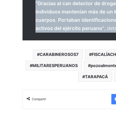
“Gracias al can detector de droga
individuos mantenían más de un k
cuerpos. Portaban identificacion
activos del ejército peruano”
, det
CARABINEROSOS7
FISCALÍACH
MILITARESPERUANOS
pozoalmont
TARAPACÁ
Compartir