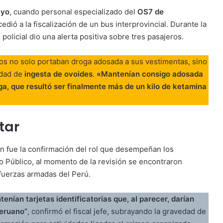
ayo
, cuando personal especializado del
OS7 de
cedió a la fiscalización de un bus interprovincial. Durante la
policial dio una alerta positiva sobre tres pasajeros.
iduos no solo portaban droga adosada a sus vestimentas, sino
idad de
ingesta de ovoides
.
«Mantenían consigo adosada
oga, que resultó ser finalmente más de un kilo de ketamina
tar
ón fue la confirmación del rol que desempeñan los
o Público, al momento de la revisión se encontraron
fuerzas armadas del Perú.
tenían tarjetas identificatorias que, al parecer, darían
Peruano”
, confirmó el fiscal jefe, subrayando la gravedad de