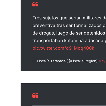
Tres sujetos que serían militares 
preventiva tras ser formalizados po
de drogas, luego de ser detenidos
transportaban ketamina adosada y 
pic.twitter.com/d91Moq400k
— Fiscalía Tarapacá (@FiscaliaIRegion)
May 