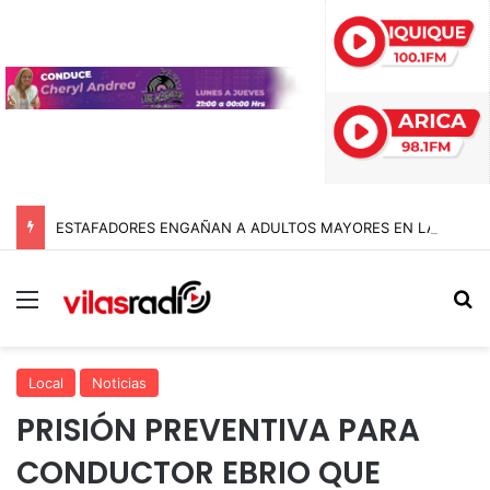
ESTAFADORES ENGAÑAN A ADULTOS MAYORES EN LA TIRANA CON FALSAS ÓRDENES DE DESALOJO: BIENES NACIONALES PONE LA VOZ EN ALERTA
Menú
B
Local
Noticias
PRISIÓN PREVENTIVA PARA
CONDUCTOR EBRIO QUE