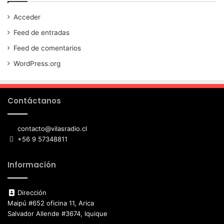
Acceder
Feed de entradas
Feed de comentarios
WordPress.org
Contáctanos
contacto@vilasradio.cl
+56 9 57348811
Información
Dirección
Maipú #652 oficina 11, Arica
Salvador Allende #3674, Iquique