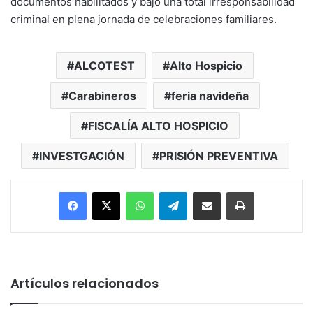
documentos habilitados y bajo una total irresponsabilidad
criminal en plena jornada de celebraciones familiares.
ALCOTEST
Alto Hospicio
Carabineros
feria navideña
FISCALÍA ALTO HOSPICIO
INVESTGACIÓN
PRISIÓN PREVENTIVA
Facebook
X
WhatsApp
Telegram
Enviar vía email
Imprimir
Artículos relacionados