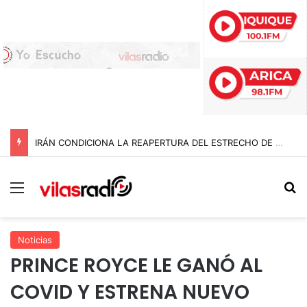
IRÁN CONDICIONA LA REAPERTURA DEL ESTRECHO DE ORMUZ Y EXIGE A ESTADOS UNIDOS EL FIN DEL BLOQUEO Y REPARACIONES DE GUERRA
Menú
B
Noticias
PRINCE ROYCE LE GANÓ AL
COVID Y ESTRENA NUEVO