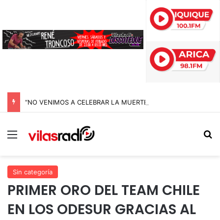
“NO VENIMOS A CELEBRAR LA MUERTE, SINO LA VIDA”: LA EMOTIVA ROMERÍA AL CEMENTERIO QUE MARCA EL CORAZÓN DE LA FIESTA DE SAN LORENZO
Menú
B
Sin categoría
PRIMER ORO DEL TEAM CHILE
EN LOS ODESUR GRACIAS AL