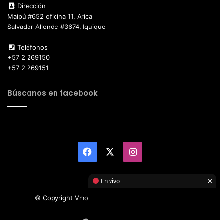
Dirección
Maipú #652 oficina 11, Arica
Salvador Allende #3674, Iquique
Teléfonos
+57 2 269150
+57 2 269151
Búscanos en facebook
Facebook
X
Instagram
×
En vivo
© Copyright Vmotor TI 2026, All Rights Reserved