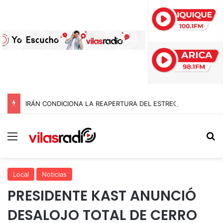
IRÁN CONDICIONA LA REAPERTURA DEL ESTRECHO DE ORMUZ Y EXIGE A ESTADOS UNIDOS EL FIN DEL BLOQUEO Y REPARACIONES DE GUERRA
Menú
B
Local
Noticias
PRESIDENTE KAST ANUNCIÓ
DESALOJO TOTAL DE CERRO