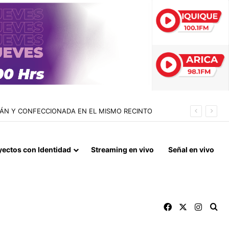
REGULARES EN CHILE CON UNA BAJA DEL 89% EN 2026
yectos con Identidad
Streaming en vivo
Señal en vivo
Facebook
X
Instag
Bu