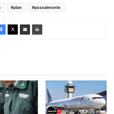
a
plan
pozoalmonte
Facebook
X
Enviar vía email
Imprimir