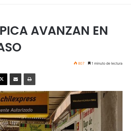
 PICA AVANZAN EN
PASO
807
1 minuto de lectura
ebook
X
Enviar vía email
Imprimir