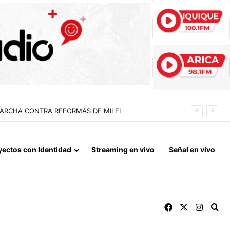
 LA NORMALIZACIÓN DE VÍNCULOS BILATERALES
yectos con Identidad
Streaming en vivo
Señal en vivo
Facebook
X
Instag
Bu