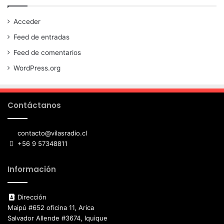
Acceder
Feed de entradas
Feed de comentarios
WordPress.org
Contáctanos
contacto@vilasradio.cl
+56 9 57348811
Información
Dirección
Maipú #652 oficina 11, Arica
Salvador Allende #3674, Iquique