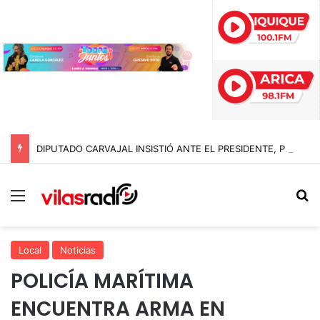
DIPUTADO CARVAJAL INSISTIÓ ANTE EL PRESIDENTE, PERO EL 10 DE AGOSTO NO SERÁ FERIADO ESTE AÑO
Menú
B
Local
Noticias
POLICÍA MARÍTIMA
ENCUENTRA ARMA EN