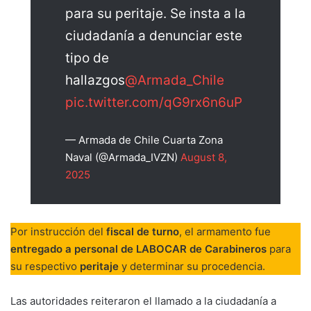
para su peritaje. Se insta a la
ciudadanía a denunciar este
tipo de
hallazgos
@Armada_Chile
pic.twitter.com/qG9rx6n6uP
— Armada de Chile Cuarta Zona
Naval (@Armada_IVZN)
August 8,
2025
Por instrucción del
fiscal de turno
, el armamento fue
entregado a personal de LABOCAR de Carabineros
para
su respectivo
peritaje
y determinar su procedencia.
Las autoridades reiteraron el llamado a la ciudadanía a