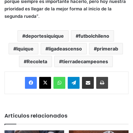
porque siempre es importante hacerlo, pero hoy nuestra
prioridad es llegar de la mejor forma al inicio de la
segunda rueda”
.
deportesiquique
futbolchileno
Iquique
ligadeascenso
primerab
Recoleta
tierradecampeones
Facebook
X
WhatsApp
Telegram
Enviar vía email
Imprimir
Artículos relacionados