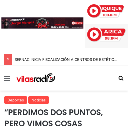
SERNAC INICIA FISCALIZACIÓN A CENTROS DE ESTÉTICA EN EL PAÍS E INTERVIENE EN TARAPACÁ: BUSCAN FRENAR RIESGOS Y PUBLICIDAD ENGAÑOSA
Menú
B
Deportes
Noticias
“PERDIMOS DOS PUNTOS,
PERO VIMOS COSAS