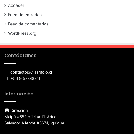
Acceder
Feed de entradas
Feed de comentarios
WordPress.org
Contáctanos
contacto@vilasradio.cl
+56 9 57348811
Información
Dirección
Maipú #652 oficina 11, Arica
Salvador Allende #3674, Iquique