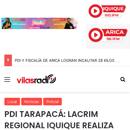
PDI Y FISCALÍA DE ARICA LOGRAN INCAUTAR 28 KILOS DE MARIHUANA OCULTOS EN UN CAMIÓN DE ALTO TONELAJE EN CHUNGARÁ
Menú
B
Local
Noticias
Policial
PDI TARAPACÁ: LACRIM
REGIONAL IQUIQUE REALIZA