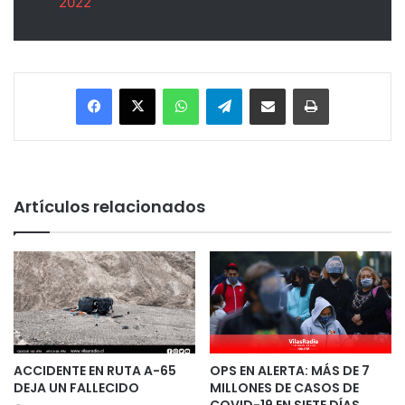
2022
Facebook
X
WhatsApp
Telegram
Enviar vía email
Imprimir
Artículos relacionados
ACCIDENTE EN RUTA A-65
OPS EN ALERTA: MÁS DE 7
DEJA UN FALLECIDO
MILLONES DE CASOS DE
COVID-19 EN SIETE DÍAS