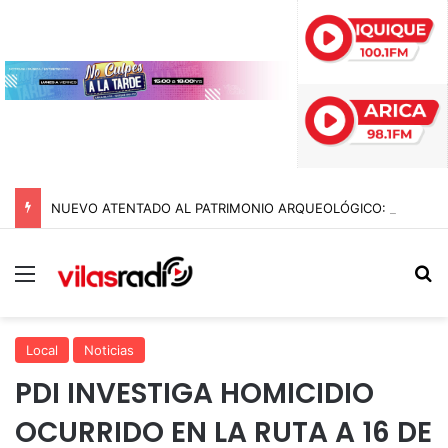
NUEVO ATENTADO AL PATRIMONIO ARQUEOLÓGICO: DESTRUYEN HISTÓRICO GEOGLIFO DE LLAMA BICÉFALA EN TARAPACÁ
Menú
B
Local
Noticias
PDI INVESTIGA HOMICIDIO
OCURRIDO EN LA RUTA A 16 DE