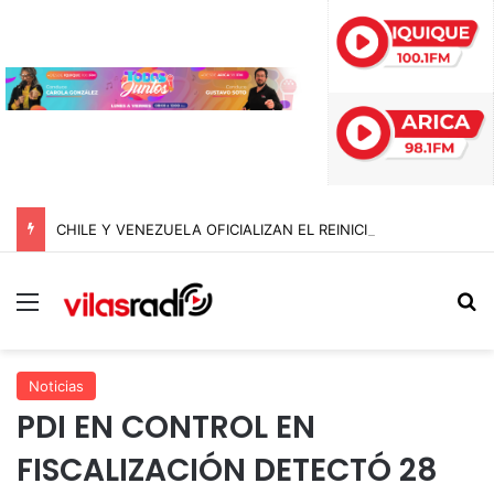
CHILE Y VENEZUELA OFICIALIZAN EL REINICIO DE RELACIONES CONSULARES Y AVANZAN HACIA LA NORMALIZACIÓN DE VÍNCULOS BILATERALES
Menú
B
Noticias
PDI EN CONTROL EN
FISCALIZACIÓN DETECTÓ 28