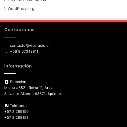
WordPress.org
Contáctanos
contacto@vilasradio.cl
+56 9 57348811
Información
Dirección
Maipú #652 oficina 11, Arica
Salvador Allende #3674, Iquique
Teléfonos
+57 2 269150
+57 2 269151