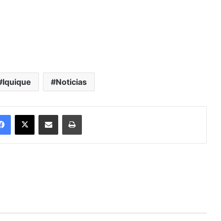
Iquique
Noticias
Facebook
X
Enviar vía email
Imprimir