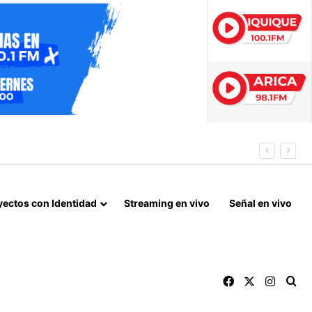
ÓN PREVENTIVA
yectos con Identidad
Streaming en vivo
Señal en vivo
Facebook
X
Instag
Bu