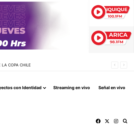
S CUMPLE PENA EN LIBERTAD VIGILADA
yectos con Identidad
Streaming en vivo
Señal en vivo
Facebook
X
Instag
Bu