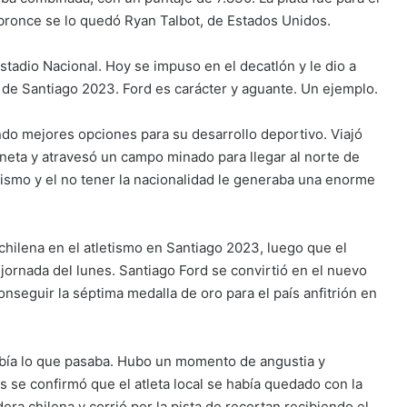
 bronce se lo quedó Ryan Talbot, de Estados Unidos.
stadio Nacional. Hoy se impuso en el decatlón y le dio a
de Santiago 2023. Ford es carácter y aguante. Un ejemplo.
ndo mejores opciones para su desarrollo deportivo. Viajó
oneta y atravesó un campo minado para llegar al norte de
tismo y el no tener la nacionalidad le generaba una enorme
chilena en el atletismo en Santiago 2023, luego que el
 jornada del lunes. Santiago Ford se convirtió en el nuevo
onseguir la séptima medalla de oro para el país anfitrión en
abía lo que pasaba. Hubo un momento de angustia y
 se confirmó que el atleta local se había quedado con la
era chilena y corrió por la pista de recortan recibiendo el