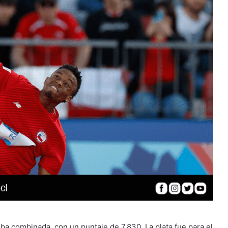
ba combinada, con un puntaje de 7.830. La plata fue para el