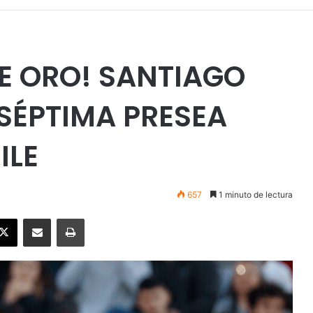
E ORO! SANTIAGO
 SÉPTIMA PRESEA
ILE
657
1 minuto de lectura
ebook
X
Enviar vía email
Imprimir