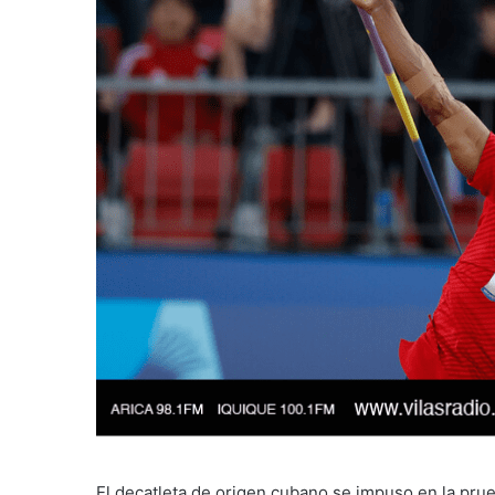
El decatleta de origen cubano se impuso en la prue