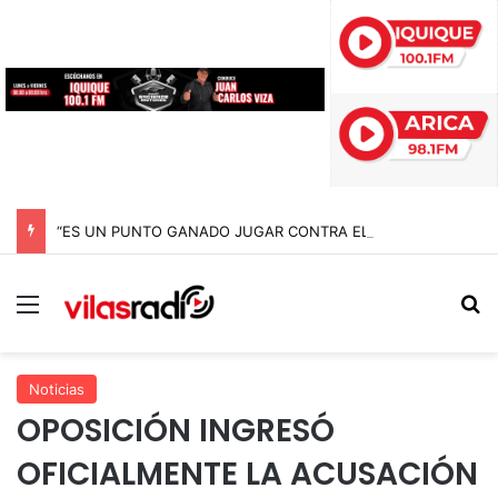
“ES UN PUNTO GANADO JUGAR CONTRA EL PUNTERO” HERNÁN PEÑA TRAS EL EMPATE CON COBRELOA
Menú
B
Noticias
OPOSICIÓN INGRESÓ
OFICIALMENTE LA ACUSACIÓN