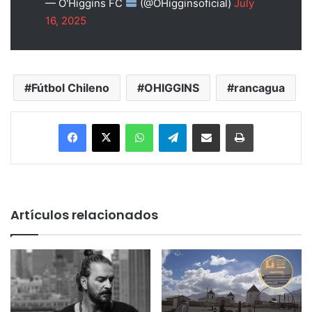
— O'Higgins FC
(@OHigginsoficial)
July
16, 2025
Fútbol Chileno
OHIGGINS
rancagua
Facebook
X
WhatsApp
Telegram
Enviar vía email
Imprimir
Artículos relacionados