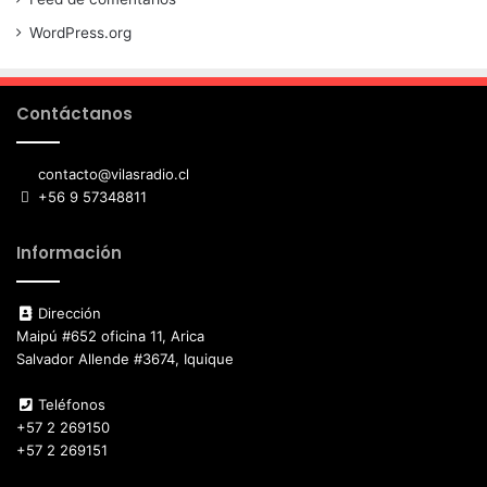
WordPress.org
Contáctanos
contacto@vilasradio.cl
+56 9 57348811
Información
Dirección
Maipú #652 oficina 11, Arica
Salvador Allende #3674, Iquique
Teléfonos
+57 2 269150
+57 2 269151