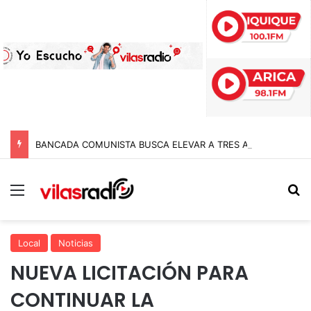
BANCADA COMUNISTA BUSCA ELEVAR A TRES AÑOS DE CÁRCEL LAS PENAS A POLICÍAS POR APREMIOS ILEGÍTIMOS EN MODIFICACIÓN A LA LEY NAIN-RETAMAL
Menú
B
Local
Noticias
NUEVA LICITACIÓN PARA
CONTINUAR LA