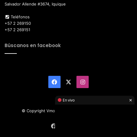
Salvador Allende #3674, Iquique
Teléfonos
+57 2 269150
+57 2 269151
Búscanos en facebook
Facebook
X
Instagram
×
En vivo
© Copyright Vmotor TI 2026, All Rights Reserved
Facebook
X
Instagram