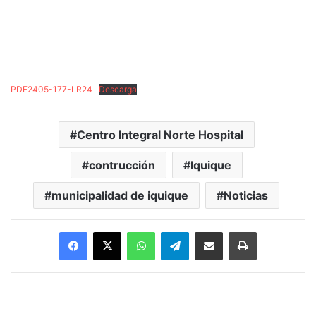
PDF2405-177-LR24
Descarga
Centro Integral Norte Hospital
contrucción
Iquique
municipalidad de iquique
Noticias
Facebook
X
WhatsApp
Telegram
Enviar vía email
Imprimir