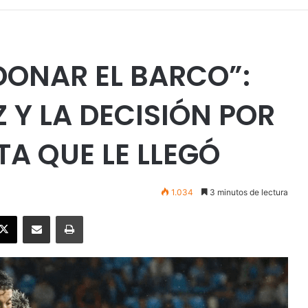
DONAR EL BARCO”:
 Y LA DECISIÓN POR
A QUE LE LLEGÓ
1.034
3 minutos de lectura
ebook
X
Enviar vía email
Imprimir