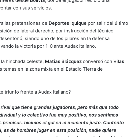
 interés desde
Bolivia
, donde el jugador recibió una
contar con sus servicios.
ra las pretensiones de
Deportes Iquique
por salir del último
sición de lateral derecho, por instrucción del técnico
desentonó, siendo uno de los pilares en la defensa
vando la victoria por 1-0 ante Audax Italiano.
 la hinchada celeste,
Matías Blázquez
conversó con V
ilas
 temas en la zona mixta en el Estadio Tierra de
e triunfo frente a Audax Italiano?
 rival que tiene grandes jugadores, pero más que todo
dividual y lo colectivo fue muy positivo, nos sentimos
precisos, hicimos el gol en el momento justo. Contento
, es de hombres jugar en esta posición, nadie quiere