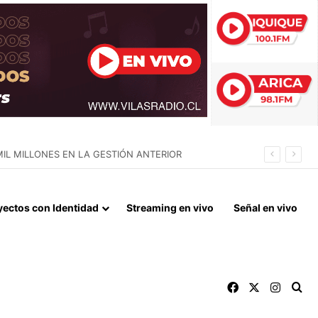
TAR DE NOVIEMBRE
yectos con Identidad
Streaming en vivo
Señal en vivo
Facebook
X
Instag
Bu