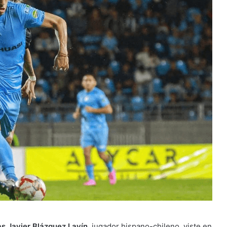
s Javier Blázquez Lavín
, jugador hispano-chileno, viste en