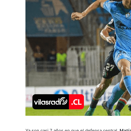
Ya son casi 7 años en que el defensa central,
Matía