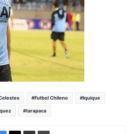
Celestes
Futbol Chileno
Iquique
zquez
tarapaca
Facebook
X
Enviar vía email
Imprimir