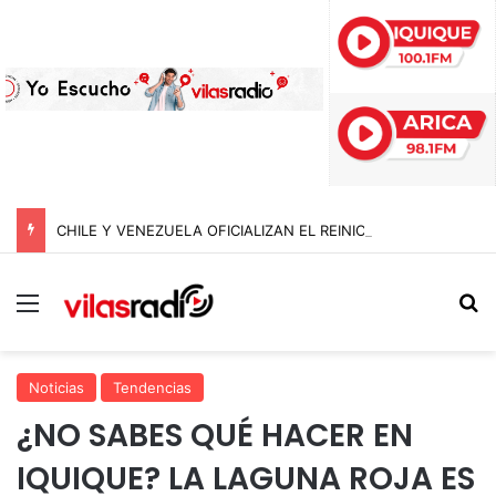
CHILE Y VENEZUELA OFICIALIZAN EL REINICIO DE RELACIONES CONSULARES Y AVANZAN HACIA LA NORMALIZACIÓN DE VÍNCULOS BILATERALES
Menú
B
Noticias
Tendencias
¿NO SABES QUÉ HACER EN
IQUIQUE? LA LAGUNA ROJA ES