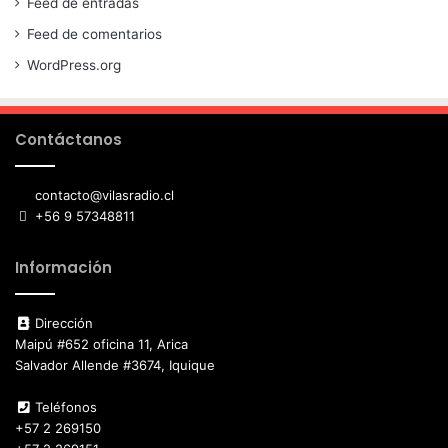
Feed de entradas
Feed de comentarios
WordPress.org
Contáctanos
contacto@vilasradio.cl
+56 9 57348811
Información
Dirección
Maipú #652 oficina 11, Arica
Salvador Allende #3674, Iquique
Teléfonos
+57 2 269150