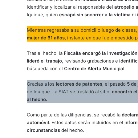
identificar y localizar al responsable del
atropello 
Iquique, quien
escapó sin socorrer a la víctima
ni 
Mientras regresaba a su domicilio luego de clases
mujer de 61 años
, instante en que fue embestido 
Tras el hecho, la
Fiscalía encargó la investigación
lideró el trabajo
, revisando grabaciones e
identifi
búsqueda con el
Centro de Alerta Municipal
.
Gracias a los
lectores de patentes
, el pasado
5 de 
de Iquique. La SIAT se trasladó al sitio
, encontró e
al hecho.
Como parte de las diligencias, se recabó la
declar
automóvil
. Estos datos serán incluidos en el
inform
circunstancias
del hecho.