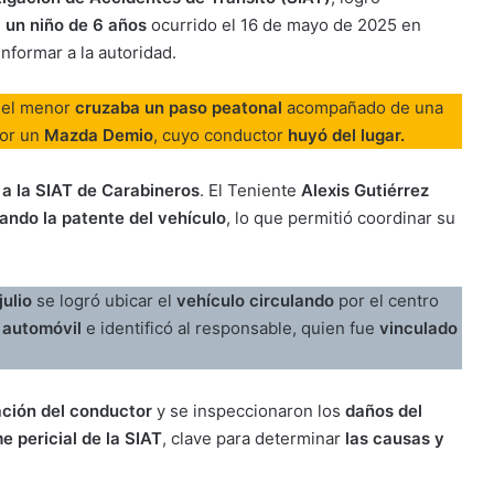
a un niño de 6 años
ocurrido el 16 de mayo de 2025 en
informar a la autoridad.
, el menor
cruzaba un paso peatonal
acompañado de una
por un
Mazda Demio
, cuyo conductor
huyó del lugar.
 a la SIAT de Carabineros
. El Teniente
Alexis Gutiérrez
cando la patente del vehículo
, lo que permitió coordinar su
julio
se logró ubicar el
vehículo circulando
por el centro
l automóvil
e identificó al responsable, quien fue
vinculado
ación del conductor
y se inspeccionaron los
daños del
e pericial de la SIAT
, clave para determinar
las causas y