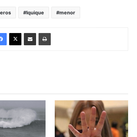
neros
Iquique
menor
Facebook
X
Enviar vía email
Imprimir