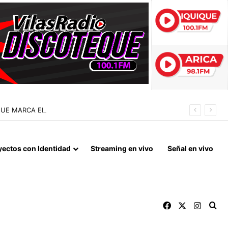
 QUE MARCA EL CORAZÓN DE LA FIESTA DE SAN LORENZO
yectos con Identidad
Streaming en vivo
Señal en vivo
Facebook
X
Instag
Bu