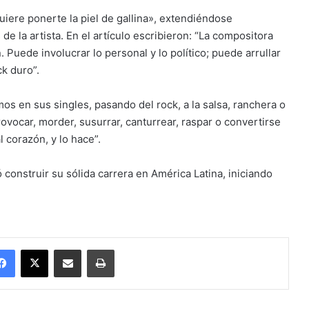
uiere ponerte la piel de gallina», extendiéndose
de la artista. En el artículo escribieron: “La compositora
 Puede involucrar lo personal y lo político; puede arrullar
k duro”.
mos en sus singles, pasando del rock, a la salsa, ranchera o
vocar, morder, susurrar, canturrear, raspar o convertirse
 corazón, y lo hace”.
 construir su sólida carrera en América Latina, iniciando
Facebook
X
Enviar vía email
Imprimir