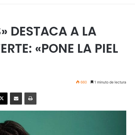
» DESTACA A LA
RTE: «PONE LA PIEL
660
1 minuto de lectura
ebook
X
Enviar vía email
Imprimir