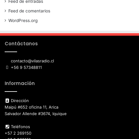
Feed de entradas
Feed de comentarios
WordPress.org
Contáctanos
contacto@vilasradio.cl
+56 9 57348811
Información
Dirección
Maipú #652 oficina 11, Arica
Salvador Allende #3674, Iquique
Teléfonos
+57 2 269150