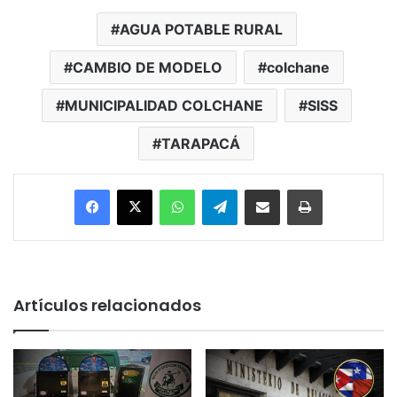
AGUA POTABLE RURAL
CAMBIO DE MODELO
colchane
MUNICIPALIDAD COLCHANE
SISS
TARAPACÁ
Facebook
X
WhatsApp
Telegram
Enviar vía email
Imprimir
Artículos relacionados