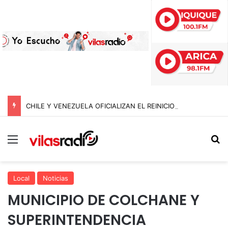
CHILE Y VENEZUELA OFICIALIZAN EL REINICIO DE RELACIONES CONSULARES Y AVANZAN HACIA LA NORMALIZACIÓN DE VÍNCULOS BILATERALES
Menú
B
Local
Noticias
MUNICIPIO DE COLCHANE Y
SUPERINTENDENCIA