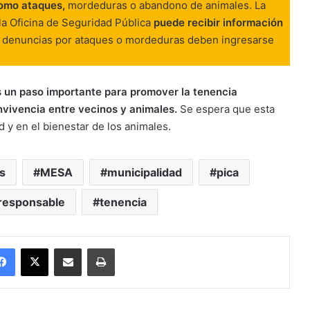
como ataques,
mordeduras o abandono de animales. La
la Oficina de Seguridad Pública
puede recibir información
 denuncias por ataques o mordeduras deben ingresarse
es un paso importante para promover la tenencia
nvivencia entre vecinos y animales.
Se espera que esta
d y en el bienestar de los animales.
s
MESA
municipalidad
pica
responsable
tenencia
Facebook
X
Enviar vía email
Imprimir