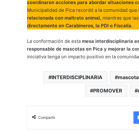
coordinaron acciones para abordar situaciones 
Municipalidad de Pica recordó a la comunidad que 
relacionada con maltrato animal,
mientras que las
directamente en Carabineros, la PDI o Fiscalía.
La conformación de esta
mesa interdisciplinaria 
responsable de mascotas en Pica y mejorar la co
iniciativa tenga un impacto positivo en la comunida
INTERDISCIPLINARIA
mascota
PROMOVER
Compartir