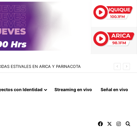
LLÁN Y CONFECCIONADA EN EL MISMO RECINTO
yectos con Identidad
Streaming en vivo
Señal en vivo
Facebook
X
Instag
Bu