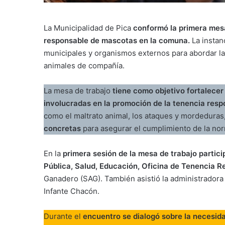
La Municipalidad de Pica
conformó la primera mesa
responsable de mascotas en la comuna.
La instan
municipales y organismos externos para abordar la
animales de compañía.
La mesa de trabajo
tiene como objetivo fortalecer 
involucradas en la promoción de la tenencia res
como el maltrato animal, los ataques y mordeduras,
concretas
para asegurar el cumplimiento de la norma
En la
primera sesión de la mesa de trabajo parti
Pública, Salud, Educación, Oficina de Tenencia 
Ganadero (SAG). También asistió la administradora 
Infante Chacón.
Durante el
encuentro se dialogó sobre la necesida