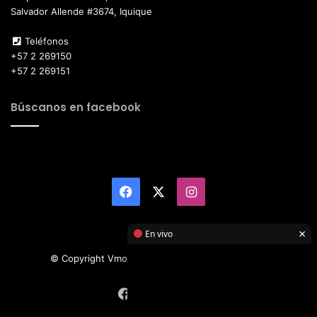
Salvador Allende #3674, Iquique
Teléfonos
+57 2 269150
+57 2 269151
Búscanos en facebook
Facebook
X
Instagram
×
En vivo
© Copyright Vmotor TI 2026, All Rights Reserved
Facebook
X
Instagram