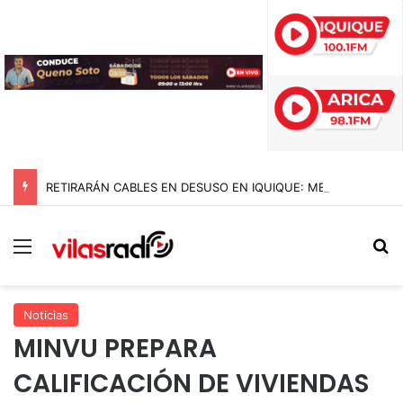
RETIRARÁN CABLES EN DESUSO EN IQUIQUE: MESA TÉCNICA DEFINE PLAN DE TRABAJO A CONTAR DE NOVIEMBRE
Menú
B
Noticias
MINVU PREPARA
CALIFICACIÓN DE VIVIENDAS