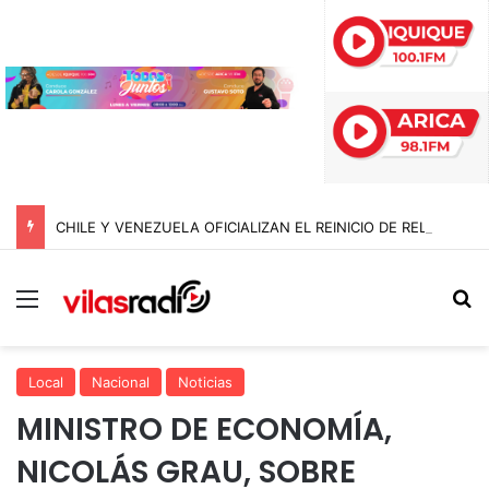
CHILE Y VENEZUELA OFICIALIZAN EL REINICIO DE RELACIONES CONSULARES Y AVANZAN HACIA LA NORMALIZACIÓN DE VÍNCULOS BILATERALES
Menú
B
Local
Nacional
Noticias
MINISTRO DE ECONOMÍA,
NICOLÁS GRAU, SOBRE