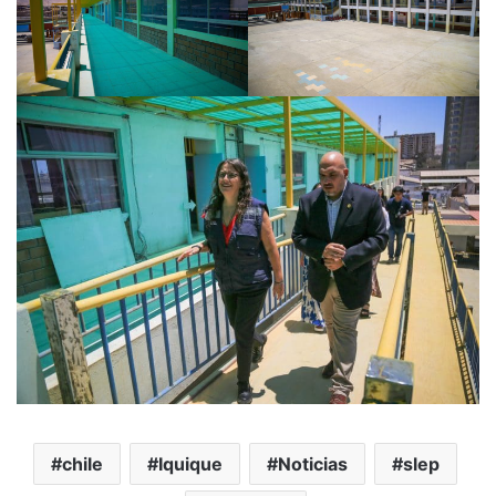
chile
Iquique
Noticias
slep