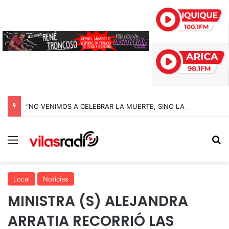
“NO VENIMOS A CELEBRAR LA MUERTE, SINO LA VIDA”: LA EMOTIVA ROMERÍA AL CEMENTERIO QUE MARCA EL CORAZÓN DE LA FIESTA DE SAN LORENZO
Menú
B
Local
Noticias
MINISTRA (S) ALEJANDRA
ARRATIA RECORRIÓ LAS