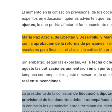
El aumento en la cotización previsional de los do
expertos en educación, quienes advierten que
las
ajustes
, lo que podría afectar el funcionamiento de 
María Paz Arzola, de Libertad y Desarrollo, y Ma
con la aprobación de la reforma de pensiones,
«el
escolares para financiar el alza en la cotización pr
Sin embargo, según las expertas,
«a la fecha dic
agosto las cotizaciones aumentaron en un punto 
tampoco contempla el reajuste necesario», lo que 
real en subvenciones
.
La presidenta de la comisión
de Educación, diputad
previsional de los docentes debe ir acompañada d
lo contrario los establecimientos terminan asumie