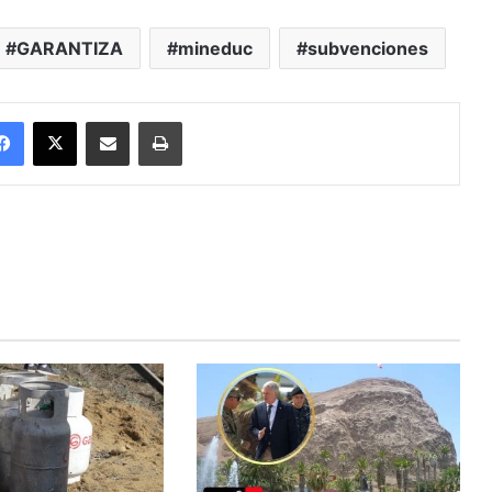
GARANTIZA
mineduc
subvenciones
Facebook
X
Enviar vía email
Imprimir