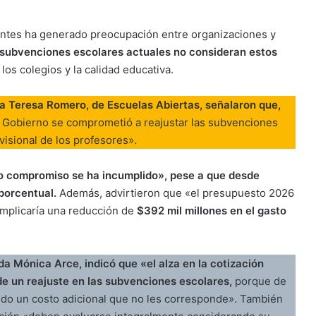
centes ha generado preocupación entre organizaciones y
 subvenciones escolares actuales no consideran estos
los colegios y la calidad educativa.
ría Teresa Romero, de Escuelas Abiertas, señalaron que,
 Gobierno se comprometió a reajustar las subvenciones
evisional de los profesores».
ho compromiso se ha incumplido», pese a que desde
porcentual.
Además, advirtieron que «el presupuesto 2026
implicaría una reducción de
$392 mil millones en el gasto
a Mónica Arce, indicó que «el alza en la cotización
e un reajuste en las subvenciones escolares,
porque de
ndo un costo adicional que no les corresponde». También