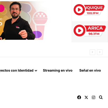
 ESTE AÑO
yectos con Identidad
Streaming en vivo
Señal en vivo
Facebook
X
Instag
Bu