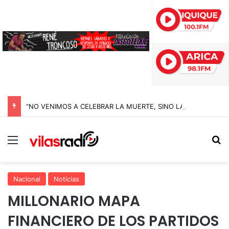
“NO VENIMOS A CELEBRAR LA MUERTE, SINO LA VIDA”: LA EMOTIVA ROMERÍA AL CEMENTERIO QUE MARCA EL CORAZÓN DE LA FIESTA DE SAN LORENZO
Menú
B
Nacional
Noticias
MILLONARIO MAPA
FINANCIERO DE LOS PARTIDOS