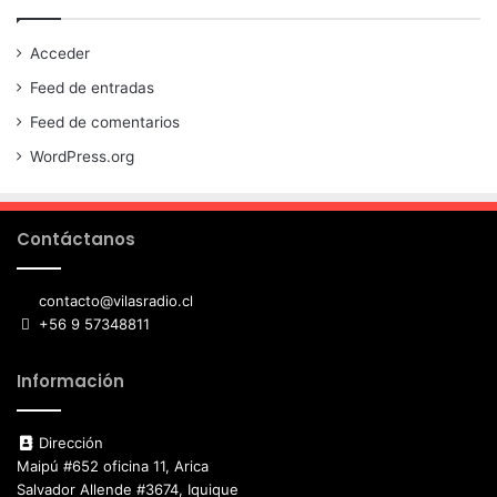
Acceder
Feed de entradas
Feed de comentarios
WordPress.org
Contáctanos
contacto@vilasradio.cl
+56 9 57348811
Información
Dirección
Maipú #652 oficina 11, Arica
Salvador Allende #3674, Iquique