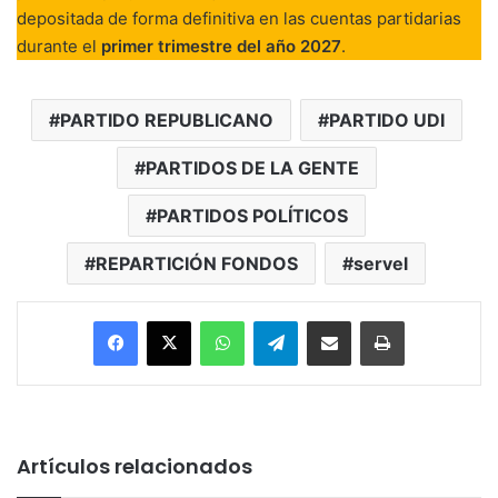
depositada de forma definitiva en las cuentas partidarias
durante el
primer trimestre del año 2027
.
PARTIDO REPUBLICANO
PARTIDO UDI
PARTIDOS DE LA GENTE
PARTIDOS POLÍTICOS
REPARTICIÓN FONDOS
servel
Facebook
X
WhatsApp
Telegram
Enviar vía email
Imprimir
Artículos relacionados