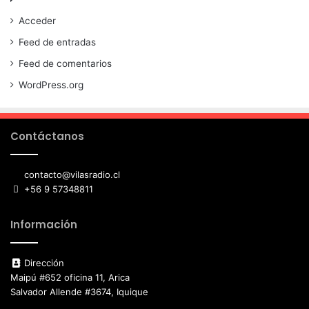
Acceder
Feed de entradas
Feed de comentarios
WordPress.org
Contáctanos
contacto@vilasradio.cl
+56 9 57348811
Información
Dirección
Maipú #652 oficina 11, Arica
Salvador Allende #3674, Iquique