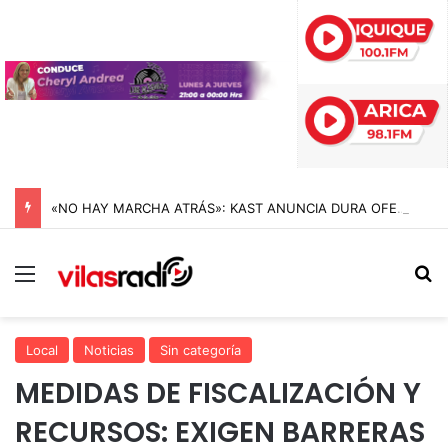
«NO HAY MARCHA ATRÁS»: KAST ANUNCIA DURA OFENSIVA CONTRA EL CRIMEN ORGANIZADO Y REIVINDICA LA MEGARREFORMA EN CADENA NACIONAL
Menú
B
Local
Noticias
Sin categoría
MEDIDAS DE FISCALIZACIÓN Y
RECURSOS: EXIGEN BARRERAS