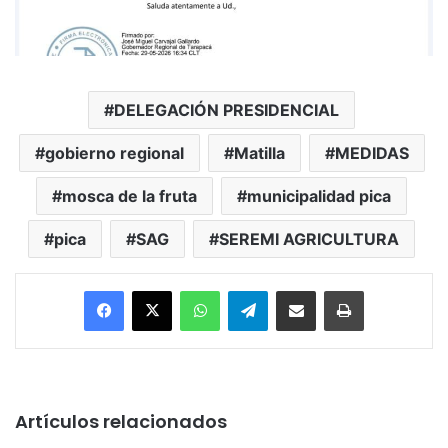
DELEGACIÓN PRESIDENCIAL
gobierno regional
Matilla
MEDIDAS
mosca de la fruta
municipalidad pica
pica
SAG
SEREMI AGRICULTURA
Facebook
X
WhatsApp
Telegram
Enviar vía email
Imprimir
Artículos relacionados