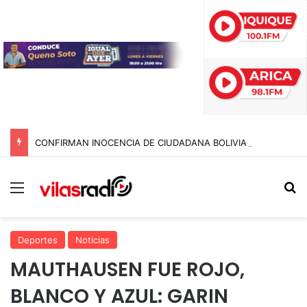
CONFIRMAN INOCENCIA DE CIUDADANA BOLIVIANA ACUSADA POR CONTRABANDO DE DINERO TRAS CASI UN AÑO RETENIDA EN CHILE
Menú
B
Deportes
Noticias
MAUTHAUSEN FUE ROJO,
BLANCO Y AZUL: GARIN