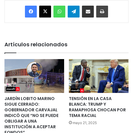
Facebook
X
WhatsApp
Telegram
Enviar vía email
Imprimir
Artículos relacionados
JARDÍN LOBITO MARINO
TENSIÓN EN LA CASA
SIGUE CERRADO:
BLANCA: TRUMP Y
GOBERNADOR CARVAJAL
RAMAPHOSA CHOCAN POR
INDICÓ QUE “NO SE PUEDE
TEMA RACIAL
OBLIGAR A UNA
mayo 21, 2025
INSTITUCIÓN A ACEPTAR
FONDOS”