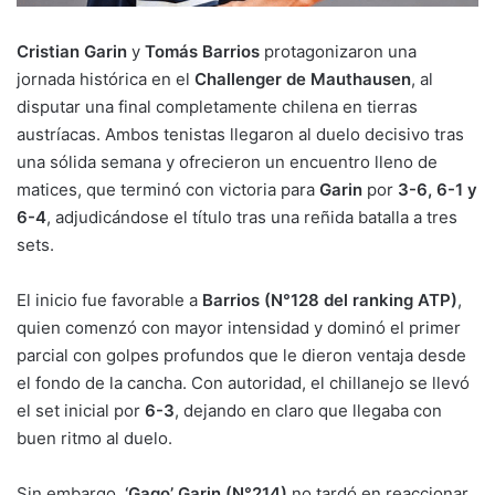
Cristian Garin
y
Tomás Barrios
protagonizaron una
jornada histórica en el
Challenger de Mauthausen
, al
disputar una final completamente chilena en tierras
austríacas. Ambos tenistas llegaron al duelo decisivo tras
una sólida semana y ofrecieron un encuentro lleno de
matices, que terminó con victoria para
Garin
por
3-6, 6-1 y
6-4
, adjudicándose el título tras una reñida batalla a tres
sets.
El inicio fue favorable a
Barrios (N°128 del ranking ATP)
,
quien comenzó con mayor intensidad y dominó el primer
parcial con golpes profundos que le dieron ventaja desde
el fondo de la cancha. Con autoridad, el chillanejo se llevó
el set inicial por
6-3
, dejando en claro que llegaba con
buen ritmo al duelo.
Sin embargo,
‘Gago’ Garin (N°214)
no tardó en reaccionar.