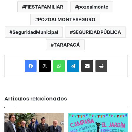
FIESTAFAMILIAR
pozoalmonte
POZOALMONTESEGURO
SeguridadMunicipal
SEGURIDADPÚBLICA
TARAPACÁ
Facebook
X
WhatsApp
Telegram
Enviar vía email
Imprimir
Artículos relacionados