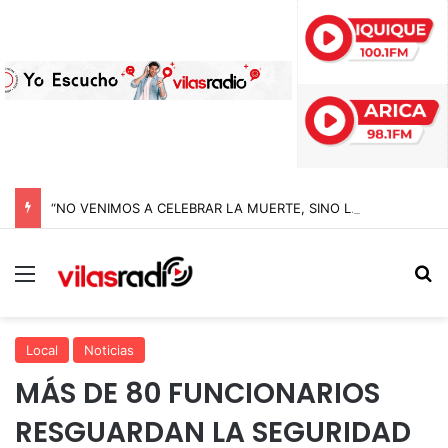
“NO VENIMOS A CELEBRAR LA MUERTE, SINO LA VIDA”: LA EMOTIVA ROMERÍA AL CEMENTERIO QUE MARCA EL CORAZÓN DE LA FIESTA DE SAN LORENZO
Menú
B
Local
Noticias
MÁS DE 80 FUNCIONARIOS
RESGUARDAN LA SEGURIDAD